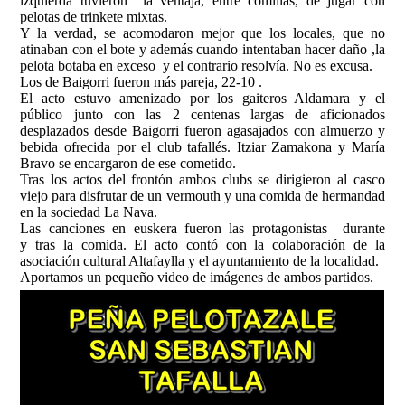
izquierda tuvieron la ventaja, entre comillas, de jugar con
pelotas de trinkete mixtas.
Y la verdad, se acomodaron mejor que los locales, que no
atinaban con el bote y además cuando intentaban hacer daño ,la
pelota botaba en exceso y el contrario resolvía. No es excusa.
Los de Baigorri fueron más pareja, 22-10 .
El acto estuvo amenizado por los gaiteros Aldamara y el
público junto con las 2 centenas largas de aficionados
desplazados desde Baigorri fueron agasajados con almuerzo y
bebida ofrecida por el club tafallés. Itziar Zamakona y María
Bravo se encargaron de ese cometido.
Tras los actos del frontón ambos clubs se dirigieron al casco
viejo para disfrutar de un vermouth y una comida de hermandad
en la sociedad La Nava.
Las canciones en euskera fueron las protagonistas durante
y tras la comida. El acto contó con la colaboración de la
asociación cultural Altafaylla y el ayuntamiento de la localidad.
Aportamos un pequeño video de imágenes de ambos partidos.