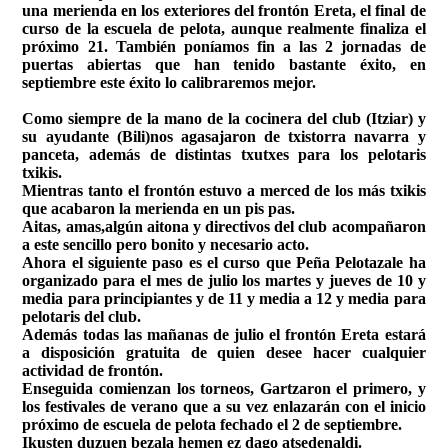
una merienda en los exteriores del frontón Ereta, el final de
curso de la escuela de pelota, a
unque realmente finaliza el
próximo 21. También poníamos fin a las 2 jornadas de
puertas abiertas que han tenido bastante éxito, en
septiembre este éxito lo calibraremos mejor.
Como siempre de la mano de la cocinera del club (Itziar) y
su ayudante (Bili)nos agasajaron de txistorra navarra y
panceta, además de distintas txutxes para los pelotaris
txikis.
Mientras tanto el frontón estuvo a merced de los más txikis
que acabaron la merienda en un pis pas.
Aitas, amas,algún aitona y directivos del club acompañaron
a este sencillo pero bonito y necesario acto.
Ahora el siguiente paso es el curso que Peña Pelotazale ha
organizado para el mes de julio los martes y jueves de 10 y
media para principiantes y de 11 y media a 12 y media para
pelotaris del club.
Además todas las mañanas de julio el frontón Ereta estará
a disposición gratuita de quien desee hacer cualquier
actividad de frontón.
Enseguida comienzan los torneos, Gartzaron el primero, y
los festivales de verano que a su vez enlazarán con el inicio
próximo de escuela de pelota fechado el 2 de septiembre.
Ikusten duzuen bezala hemen ez dago atsedenaldi.